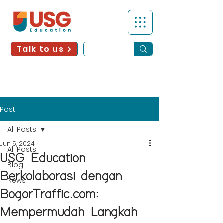
Talk to us
Post
All Posts
Jun 5, 2024
All Posts
USG Education
Blog
Berkolaborasi dengan
News
BogorTraffic.com:
Mempermudah Langkah