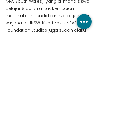
New South Wales), yang di mana siswa 
belajar 9 bulan untuk kemudian 
melanjutkan pendidikannya ke jenjang 
sarjana di UNSW. Kualifikasi UNSW 
Foundation Studies juga sudah diakui 
di dunia internasional sebagai 
persyaratan untuk program sarjana, 
antara lain di Kanada, Selandia Baru, 
Inggris Raya, Amerika Serikat, Malaysia 
dan Singapura. Program ini telah 
memberikan keberhasilan yang cukup 
besar sejak tahun 1994. Para guru 
yang berpengalaman dan 
berdedikasi telah membantu siswa 
Uniprep mencapai keberhasilan 
sepanjang tahun.
3. USG International College (UIC 
College)