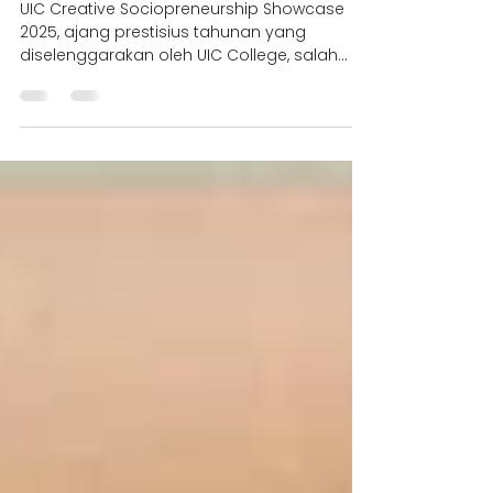
Peresmian Kampus Baru
USG Education BSD
UIC Creative Sociopreneurship Showcase
2025, ajang prestisius tahunan yang
diselenggarakan oleh UIC College, salah
satu program pathway unggulan dari USG
Education, institusi pendidikan internasional
terkemuka di Indonesia.