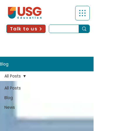
Talk to us
Blog
All Posts
All Posts
Blog
News