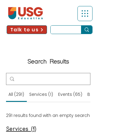
Talk to us
Search Results
All (291)
Services (1)
Events (65)
Blog Posts (97)
291 results found with an empty search
Services (1)