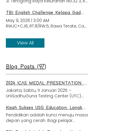
Jl. Terogong Raya Kelurahan No.32 3, RT.3/RW.6, Cilandak Bar
TBI English Challenge Kelapa Gading 2026
May 9, 2026
|
3:00 AM
RWJC+CJ6, RT.8/RW.5, Rawa Terate, Cakung, East Jakarta City
View All
Blog Posts (97)
2024 ICAS MEDAL PRESENTATION CEREMONY (MPC) PENGANUGERAHAN MEDALI EMAS KEPADA SISWA-SISWI TERBAIK INDONESIA
Jakarta, Sabtu, 11 Januari 2025 –
UniSadhuGuna Testing Center (UTC)
kembali gelar ICAS 2024 Medal
Presentation Ceremony (MPC).
Kisah Sukses USG Education: Langkah Awal Menuju Pendidikan Kelas Dunia
Sebanyak 80 siswa – siswi terbaik dari
Pendidikan adalah kunci menuju masa
jenjang pendidikan SD hingga SMA
depan yang cerah. Bagi pelajar
berhasil meraih medali emas atas
Indonesia, studi di luar negeri dapat
skor tertinggi dalam International