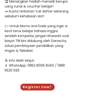
🏆 Menangkan hadiah menarik berupa 
uang tunai & voucher belajar!
📣 Kuota terbatas! Yuk daftar sekarang 
sebelum kehabisan slot!
👉 Untuk Moms and Dads yang ingin si 
kecil terus belajar bahasa Inggris 
setelah kompetisi, jangan khawatir soal 
biaya! TBI kini didukung oleh Danacita, 
solusi pembiayaan pendidikan yang 
ringan & fleksibel.
📝 Info lebih lanjut:
📱 WhatsApp: 0852 8006 8450 / 0881 
5520 626
Thursday, April 24, 2025
Register now!
9:00 AM
Thursday, April 24, 2025