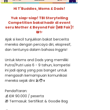
Hi T’Buddies, Moms & Dads!
Yuk siap-siap! TBI Storytelling
Competition bakal hadir di event
seru Mother & Beyond Fair (MB Fair)!
📖✨
Ajak si kecil tunjukkan bakat bercerita 
mereka dengan percaya diri, ekspresif, 
dan tentunya dalam bahasa Inggris!
Untuk Moms and Dads yang memiliki 
Putra/Putri usia 6 - 9 tahun, kompetisi 
ini jadi ajang yang pas banget untuk 
mengasah kemampuan komunikasi 
mereka sejak dini 🎤🧒👧
Pendaftaran:
💰 IDR 90.000 / peserta
🎁 Termasuk: Sertifikat & Goodie Bag