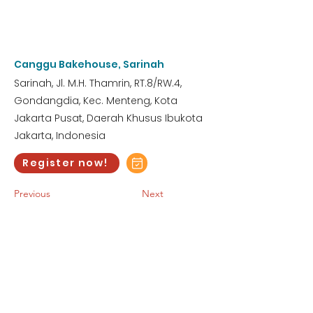
4:00 AM
Saturday, November 18,
2023
Canggu Bakehouse, Sarinah
Sarinah, Jl. M.H. Thamrin, RT.8/RW.4,
Gondangdia, Kec. Menteng, Kota
Jakarta Pusat, Daerah Khusus Ibukota
Jakarta, Indonesia
Register now!
Previous
Next